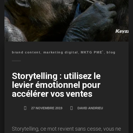
brand content
,
marketing digital
,
MKTG PME`
,
blog
Storytelling : utilisez le
levier émotionnel pour
accélérer vos ventes
27 NOVEMBRE 2019
DAVID ANDRIEU
Storytelling, ce mot revient sans cesse, vous ne