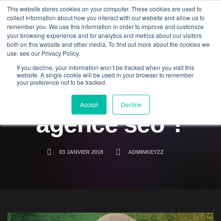
This website stores cookies on your computer. These cookies are used to
collect information about how you interact with our website and allow us to
remember you. We use this information in order to improve and customize
your browsing experience and for analytics and metrics about our visitors
both on this website and other media. To find out more about the cookies we
use, see our Privacy Policy.
pourquoi faire
If you decline, your information won’t be tracked when you visit this
website. A single cookie will be used in your browser to remember
your preference not to be tracked.
appel à une
Accept
Decline
agence seo ?
03 JANVIER 2018
ADMINKEYZZ